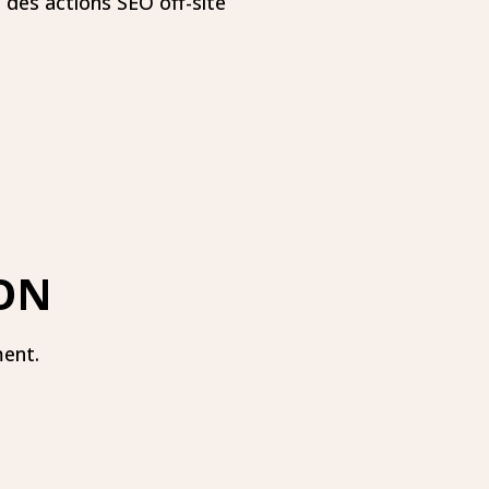
 des actions SEO off-site
ION
ment.