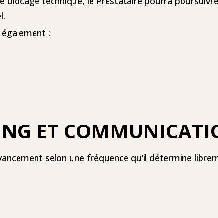
de blocage technique, le Prestataire pourra poursuivre
l.
 également :
TING ET COMMUNICAT
vancement selon une fréquence qu’il détermine libre