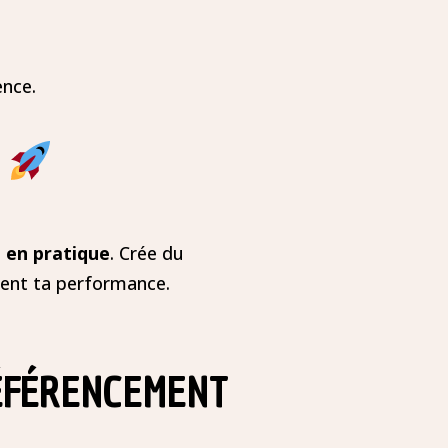
ence.
​
 en pratique
. Crée du
mment ta performance.
ÉFÉRENCEMENT