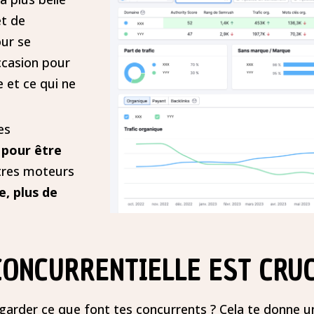
et de
our se
ccasion pour
e et ce qui ne
es
 pour être
tres moteurs
e, plus de
CONCURRENTIELLE EST CRU
garder ce que font tes concurrents ? Cela te donne 